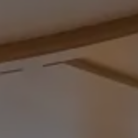
Pensione Rosenheim
Camere & prezzi
Offerte
Piaceri culinari
Mondo SPA
Il plus degli alberghi a 4 stelle
Servizi inclusi e FAQs
RICHIEDERE
PRENOTARE