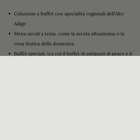
Colazione a buffet con specialità regionali dell’Alto
Adige
Menu serali a tema, come la serata altoatesina o la
cena festiva della domenica
Buffet speciali, tra cui il buffet di antipasti di pesce e il
buffet di dolci
Piatti pensati per i più piccoli, come spätzle agli spinaci
con panna e prosciutto o würstel con patatine fritte
In inverno, pizza cotta nel forno a legna della nostra
Pizzeria Tenne Club
Consigli esperti per l’abbinamento dei vini
Carta dei vini selezionata, con etichette altoatesine,
italiane e internazionali