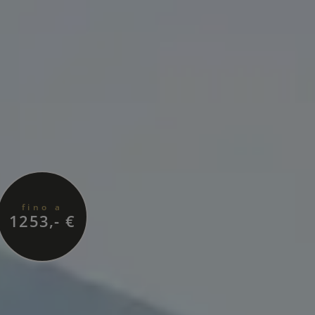
fino a
1253,- €