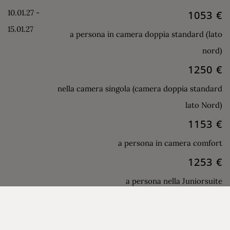
10.01.27 -
1053 €
15.01.27
a persona in camera doppia standard (lato
nord)
1250 €
nella camera singola (camera doppia standard
lato Nord)
1153 €
a persona in camera comfort
1253 €
a persona nella Juniorsuite
10.01.27 -
1053 €
15.01.27
a persona in camera doppia standard (lato