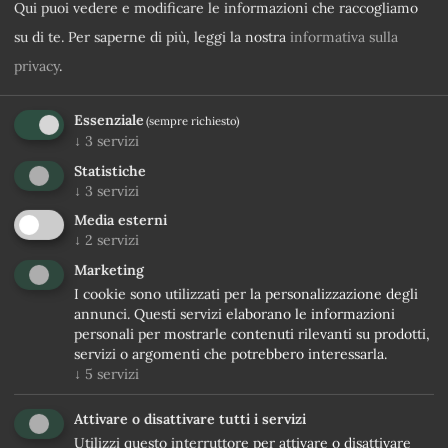
Qui puoi vedere e modificare le informazioni che raccogliamo
su di te.
Per saperne di più, leggi la nostra
informativa sulla
Categoria di camera desiderata
privacy
.
Essenziale
(sempre richiesto)
Messaggio
↓
3
servizi
Statistiche
↓
3
servizi
Media esterni
↓
2
servizi
Marketing
I cookie sono utilizzati per la personalizzazione degli
annunci. Questi servizi elaborano le informazioni
personali per mostrarle contenuti rilevanti su prodotti,
Acconsento al
Trattamento dei dati personali
servizi o argomenti che potrebbero interessarla.
↓
5
servizi
Sì, iscrivimi alla newsletter
Attivare o disattivare tutti i servizi
Utilizzi questo interruttore per attivare o disattivare
RICHIESTA