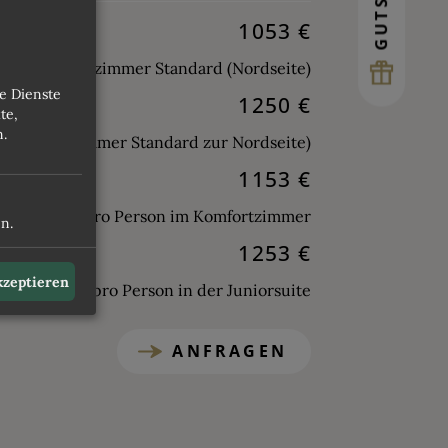
1053 €
on im Doppelzimmer Standard (Nordseite)
e Dienste
1250 €
te,
n.
r (Doppelzimmer Standard zur Nordseite)
1153 €
pro Person im Komfortzimmer
n.
1253 €
akzeptieren
pro Person in der Juniorsuite
ANFRAGEN