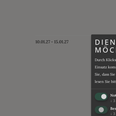
DIEN
10.01.27 - 15.01.27
MÖC
Durch Klick
Einsatz komm
Sie, dass Si
lesen Sie bi
No
↓
3
Bes
↓
3