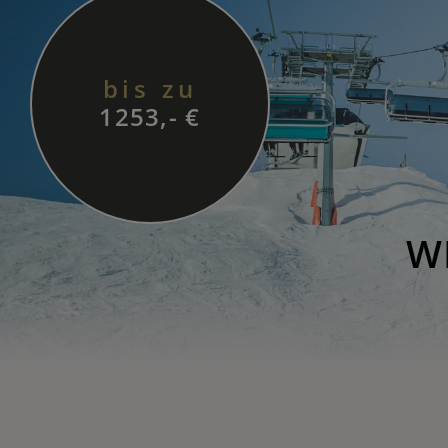
bis zu
1253,- €
W