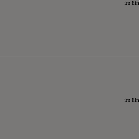
im Ei
im Ei