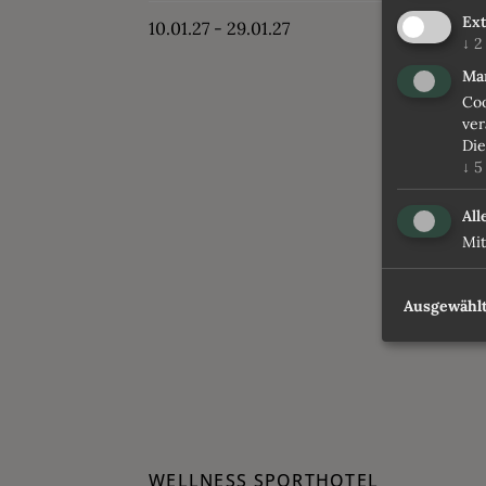
Ex
10.01.27 - 29.01.27
↓
2
Ma
Coo
ver
Die
↓
5
All
Mit
Ausgewählt
WELLNESS SPORTHOTEL