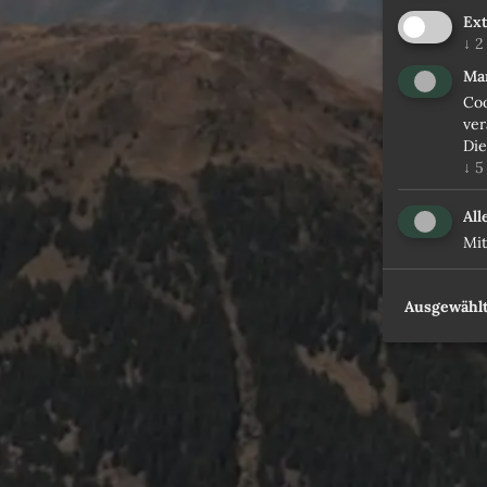
Ex
↓
2
Ma
Coo
ver
Die
↓
5
All
Mit
Ausgewählt