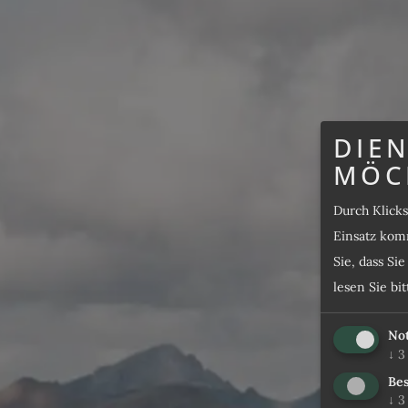
DIEN
MÖC
Durch Klick
Einsatz komm
Sie, dass Si
lesen Sie bi
No
↓
3
Bes
↓
3