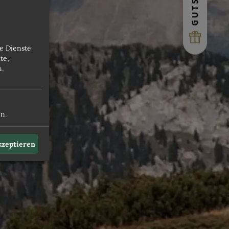
KLETTERN
e Dienste
te,
ACTIVECARD
n.
STÄDTETRIPS
n.
akzeptieren