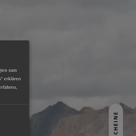
ogien zum
& AKTIV IM SOMMER
n“ erklären
rfahren,
WANDERN
GUTSCHEINE
WEBCAM
UNTAINBIKEN