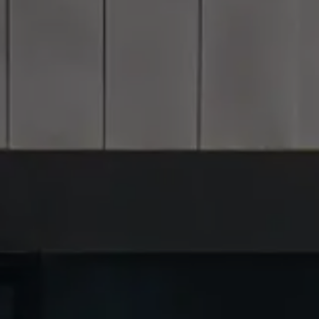
Zimmer & Preise
Angebote
Pool & Saunawelt
Adults Only Spa
Fitness
Beauty & Massagen
Kulinarik & Wein
Inklusivleistungen und FAQs
ANFRAGEN
BUCHEN