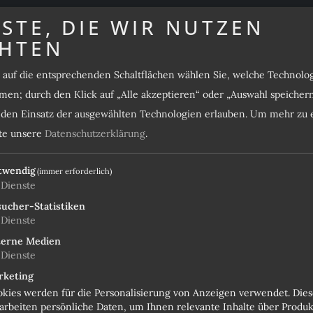
STE, DIE WIR NUTZEN
WELL
HTEN
WINTER '26
ZI
s auf die entsprechenden Schaltflächen wählen Sie, welche Technol
en; durch den Klick auf „Alle akzeptieren“ oder „Auswahl speicher
1-2 NÄCHTE (WERKTAGS)
e den Einsatz der ausgewählten Technologien erlauben.
Um mehr zu e
tte unsere
Datenschutzerklärung
.
211 €
POO
twendig
(immer erforderlich)
248 €
Dienste
AD
ucher-Statistiken
214 €
Dienste
terne Medien
220 €
Dienste
rketing
248 €
kies werden für die Personalisierung von Anzeigen verwendet. Dies
BEA
arbeiten persönliche Daten, um Ihnen relevante Inhalte über Produk