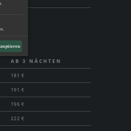
200 €
n.
INARIK & WEIN
n.
LEISTUNGEN UND FAQS
akzeptieren
AGEN
BUCHEN
AB 3 NÄCHTEN
181 €
191 €
196 €
222 €