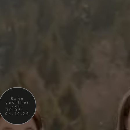
Bahn
geöffnet
vom
30.05. –
04.10.26