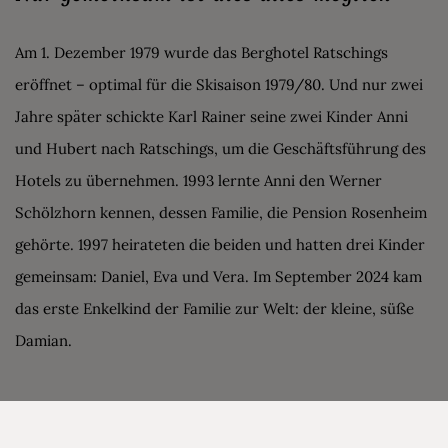
Am 1. Dezember 1979 wurde das Berghotel Ratschings
eröffnet – optimal für die Skisaison 1979/80. Und nur zwei
Jahre später schickte Karl Rainer seine zwei Kinder Anni
und Hubert nach Ratschings, um die Geschäftsführung des
Hotels zu übernehmen. 1993 lernte Anni den Werner
Schölzhorn kennen, dessen Familie, die Pension Rosenheim
gehörte. 1997 heirateten die beiden und hatten drei Kinder
gemeinsam: Daniel, Eva und Vera. Im September 2024 kam
das erste Enkelkind der Familie zur Welt: der kleine, süße
Damian.