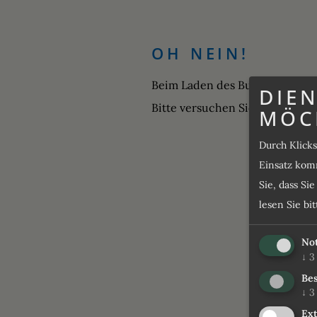
OH NEIN!
Beim Laden des Buchungs-Widge
DIEN
Bitte versuchen Sie es später e
MÖC
Durch Klick
Einsatz komm
Sie, dass Si
lesen Sie bi
No
↓
3
Bes
↓
3
Ex