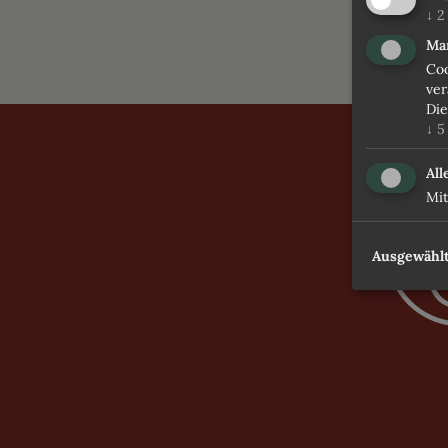
↓
2
Ma
Coo
ver
Die
↓
5
All
Mit
Ausgewählt