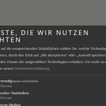
ts ist ein unerwarteter Fehler aufgetreten.
STE, DIE WIR NUTZEN
rneut.
HTEN
PEN
s auf die entsprechenden Schaltflächen wählen Sie, welche Technol
en; durch den Klick auf „Alle akzeptieren“ oder „Auswahl speicher
e den Einsatz der ausgewählten Technologien erlauben.
Um mehr zu e
DIE RICHTIGE WAHL
ZI
tte unsere
Datenschutzerklärung
.
Lassen Sie sich überzeugen
twendig
(immer erforderlich)
Dienste
ucher-Statistiken
Dienste
100 %
4,6 / 5
9,1 / 1
terne Medien