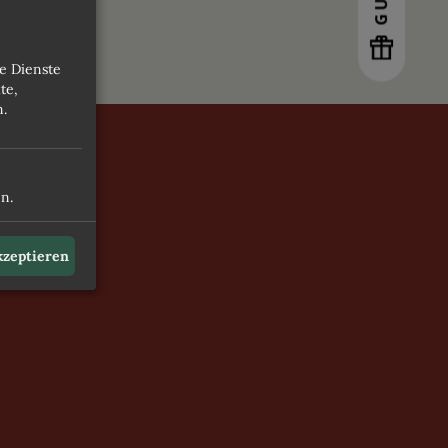
LLNESS & SPA
e Dienste
N DEN 4-STERNE-HOTELS
te,
n.
LEISTUNGEN UND FAQS
n.
AGEN
BUCHEN
akzeptieren