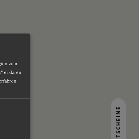
SION ROSENHEIM
ogien zum
n“ erklären
rfahren,
MMER & PREISE
ANGEBOTE
GUTSCHEINE
KULINARIK
0