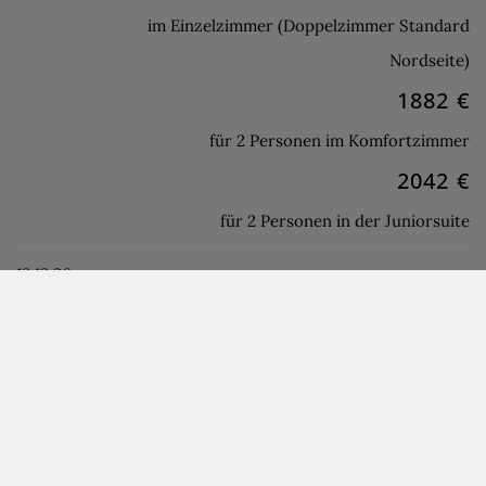
im Einzelzimmer (Doppelzimmer Standard
Nordseite)
1882 €
für 2 Personen im Komfortzimmer
2042 €
für 2 Personen in der Juniorsuite
13.12.26 -
1722 €
18.12.26
für 2 Personen im Doppelzimmer Standard
(Nordseite)
961 €
im Einzelzimmer (Doppelzimmer Standard
Nordseite)