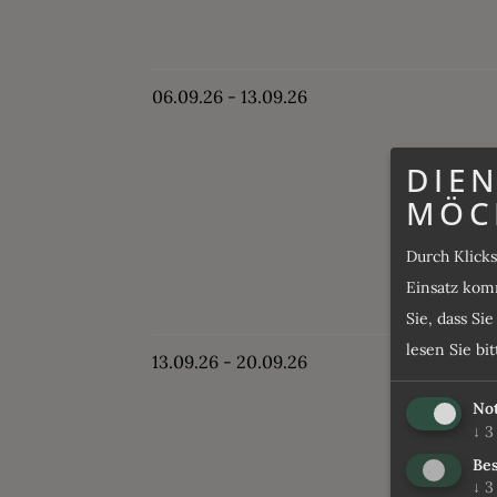
06.09.26 - 13.09.26
DIEN
MÖC
Durch Klick
Einsatz komm
Sie, dass Si
lesen Sie bi
13.09.26 - 20.09.26
No
↓
3
Bes
↓
3