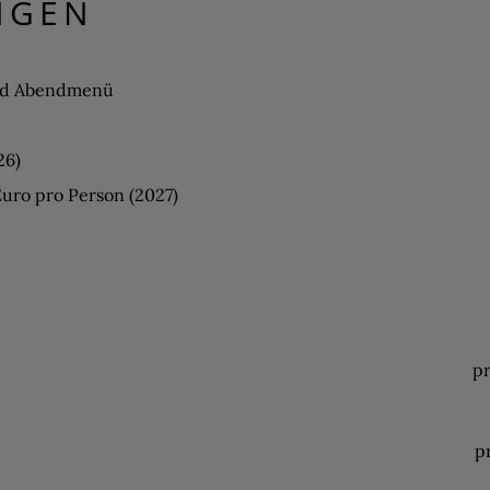
NGEN
und Abendmenü
26)
Euro pro Person (2027)
p
p