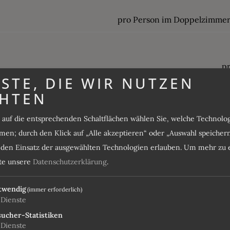
pro Person im Doppelzimmer
p
STE, DIE WIR NUTZEN
HTEN
p
s auf die entsprechenden Schaltflächen wählen Sie, welche Technol
en; durch den Klick auf „Alle akzeptieren“ oder „Auswahl speicher
pro Person im Doppelzimmer
e den Einsatz der ausgewählten Technologien erlauben.
Um mehr zu e
tte unsere
Datenschutzerklärung
.
p
twendig
(immer erforderlich)
Dienste
ucher-Statistiken
Dienste
p