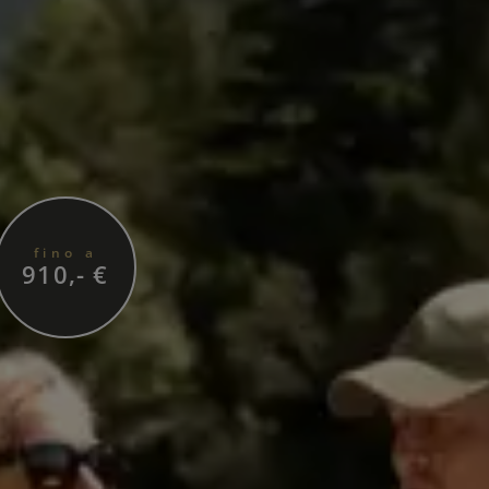
fino a
910,- €