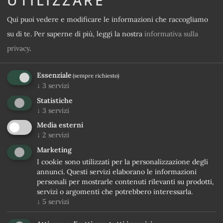
Qui puoi vedere e modificare le informazioni che raccogliamo
Categoria di camera desiderata
su di te.
Per saperne di più, leggi la nostra
informativa sulla
privacy
.
Offerta desiderata
Essenziale
(sempre richiesto)
↓
3
servizi
Messaggio
Statistiche
↓
3
servizi
Media esterni
↓
2
servizi
Marketing
I cookie sono utilizzati per la personalizzazione degli
annunci. Questi servizi elaborano le informazioni
personali per mostrarle contenuti rilevanti su prodotti,
servizi o argomenti che potrebbero interessarla.
Acconsento al
Trattamento dei dati personali
↓
5
servizi
Sì, iscrivimi alla newsletter