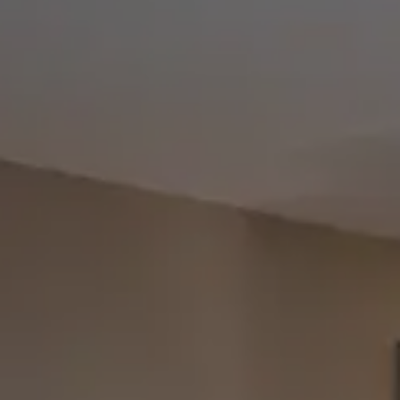
Camere & prezzi
Offerte
Mondo piscina e sauna
Adults Only Spa
Fitness
Beauty & massaggi
Gourmet & vino
Servizi inclusi e FAQs
RICHIEDERE
PRENOTARE