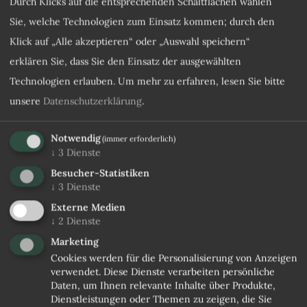
Durch Klicks auf die entsprechenden Schaltflächen wählen
Telefon
Sie, welche Technologien zum Einsatz kommen; durch den
Gewünschte Verpflegung
Klick auf „Alle akzeptieren“ oder „Auswahl speichern“
erklären Sie, dass Sie den Einsatz der ausgewählten
Technologien erlauben.
Um mehr zu erfahren, lesen Sie bitte
Gewünschte Zimmerkategorie
unsere
Datenschutzerklärung
.
Gewünschtes Angebot
Notwendig
(immer erforderlich)
↓
3
Dienste
Anmerkung
Besucher-Statistiken
↓
3
Dienste
Externe Medien
↓
2
Dienste
Marketing
Cookies werden für die Personalisierung von Anzeigen
verwendet. Diese Dienste verarbeiten persönliche
Daten, um Ihnen relevante Inhalte über Produkte,
Dienstleistungen oder Themen zu zeigen, die Sie