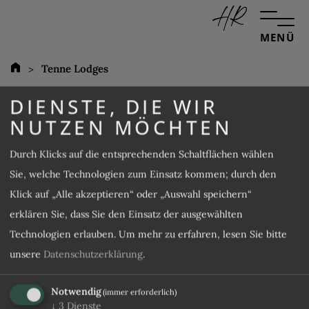
MENÜ
Tenne Lodges
TENNE LODGES &
DIENSTE, DIE WIR
CHALETS
NUTZEN MÖCHTEN
Durch Klicks auf die entsprechenden Schaltflächen wählen
Sie, welche Technologien zum Einsatz kommen; durch den
Klick auf „Alle akzeptieren“ oder „Auswahl speichern“
erklären Sie, dass Sie den Einsatz der ausgewählten
Technologien erlauben.
Um mehr zu erfahren, lesen Sie bitte
unsere
Datenschutzerklärung
.
Notwendig
(immer erforderlich)
info@tenne-suedtirol.com
↓
3
Dienste