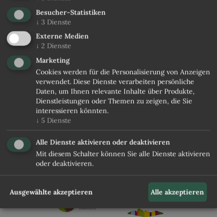
Besucher-Statistiken
00390472433300
↓
3
Dienste
Tenne Lodges & Chalets
Externe Medien
↓
2
Dienste
Bichl 16, 39040 Ratschings / Südtirol
Marketing
ANFRAGEN
Cookies werden für die Personalisierung von Anzeigen
verwendet. Diese Dienste verarbeiten persönliche
Daten, um Ihnen relevante Inhalte über Produkte,
Dienstleistungen oder Themen zu zeigen, die Sie
interessieren könnten.
Impressum
|
Datenschutz
|
↓
5
Dienste
Barrierefreiheitserklärung
|
Cookies
Alle Dienste aktivieren oder deaktivieren
MwSt.Nr. IT00740470216 | CIN:
Mit diesem Schalter können Sie alle Dienste aktivieren
oder deaktivieren.
IT021070B4YBXPS2FW
Ausgewählte akzeptieren
Alle akzeptieren