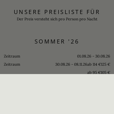
UNSERE PREISLISTE FÜR
Der Preis versteht sich pro Person pro Nacht
SOMMER '26
Zeitraum
01.08.26 - 30.08.26
Zeitraum
30.08.26 - 08.11.26
ab 114 €
125 €
ab 95 €
105 €
WINTER '26
SOMMER '27