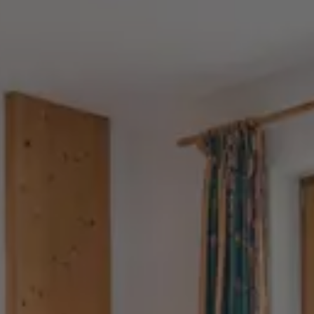
Pension Rosenheim
Zimmer & Preise
Angebote
Kulinarik
Wellness & SPA
Das Plus in den 4-Sterne-Hotels
Inklusivleistungen und FAQs
ANFRAGEN
BUCHEN