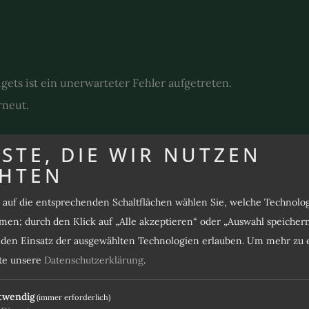
ts ist ein unerwarteter Fehler aufgetreten.
rneut.
STE, DIE WIR NUTZEN
HTEN
DIE RICHTIGE WAHL
D
s auf die entsprechenden Schaltflächen wählen Sie, welche Technol
en; durch den Klick auf „Alle akzeptieren“ oder „Auswahl speicher
Lassen Sie sich überzeugen
e den Einsatz der ausgewählten Technologien erlauben.
Um mehr zu e
ZI
tte unsere
Datenschutzerklärung
.
4,7 / 5
9,3 / 10
twendig
(immer erforderlich)