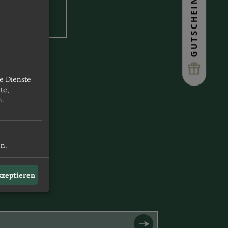
GUTSCHEINE
INARIK & WEIN
L & SAUNAWELT
e Dienste
SAGEN & BEAUTY
te,
n.
 INKLUSIVLEISTUNGEN)
n.
AGEN
BUCHEN
akzeptieren