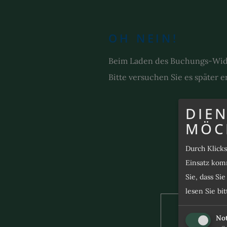
OH NEIN!
Beim Laden des Buchungs-Widge
Bitte versuchen Sie es später e
DIEN
MÖC
Durch Klick
Einsatz komm
Sie, dass Si
lesen Sie bi
100 %
No