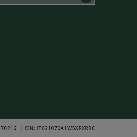
470216 | CIN: IT021070A1W5XRXR9C