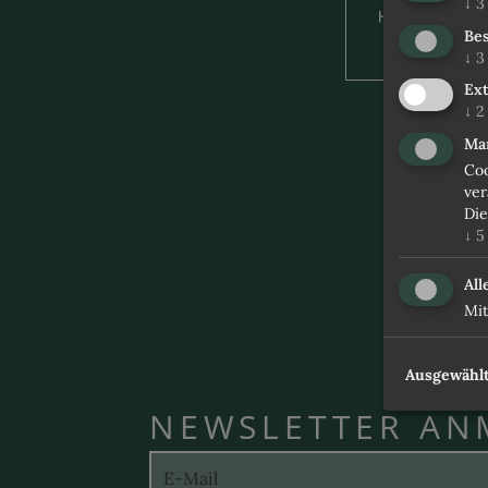
↓
3
Bes
↓
3
Ex
↓
2
Ma
Coo
ver
Die
↓
5
All
Mit
Ausgewählt
NEWSLETTER AN